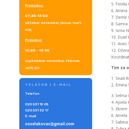
5. Ferida
Prepodne:
6. Amina 
07:45-13:50
7. Demir P
oktobar, decembar, januar, mart,
8. Samra 
maj
9. Isma Ni
10. Esad 
Popodne:
11. Anes 
12. Džene
13:00 – 19:05
Koordina
septembar, novembar, februar,
Tim za o
april, jun
1. Sead R
2. Emina 
TELEFON I E-MAIL
Telefon
3. Selma 
4. Ajsela
020 531 10 05
5. Ekrem 
020 531 32 17
6. Amela 
E-mail
7. Sabina
osselakovac@gmail.com
8. Zuhra 