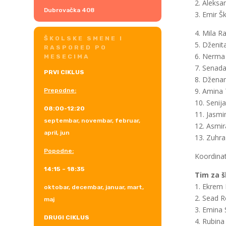
2. Aleksa
Dubrovačka 408
3. Emir Šk
4. Mila R
ŠKOLSKE SMENE I
5. Dženit
RASPORED PO
6. Nerma 
MESECIMA
7. Senada
PRVI CIKLUS
8. Džena
9. Amina 
Prepodne:
10. Senij
08:00-12:20
11. Jasmi
septembar, novembar, februar,
12. Asmir
april, jun
13. Zuhra
Popodne:
Koordinat
14:15 – 18:35
Tim za š
1. Ekrem 
oktobar, decembar, januar, mart,
2. Sead R
maj
3. Emina 
DRUGI CIKLUS
4. Rubina