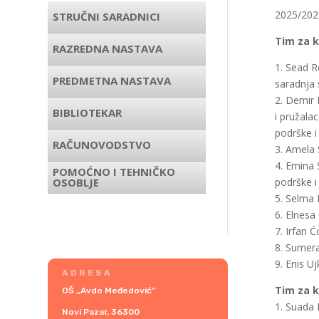
2025/2026
STRUČNI SARADNICI
Tim za 
RAZREDNA NASTAVA
1. Sead R
PREDMETNA NASTAVA
saradnja
2. Demir 
BIBLIOTEKAR
i pružalac
podrške 
RAČUNOVODSTVO
3. Amela 
4. Emina 
POMOĆNO I TEHNIČKO
OSOBLJE
podrške 
5. Selma 
6. Elnesa
7. Irfan 
8. Sumera
9. Enis U
ADRESA
Tim za k
OŠ ,,Avdo Međedović”
1. Suada 
Novi Pazar, 36300