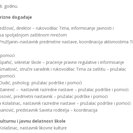
. godinu.
krizne događaje
edžović, direktor – rukovodilac Tima, informisanje javnosti i
 sa spolјašnjom zaštitnom mrežom
Pružljanin–nastavnik predmetne nastave, koordinacija aktivnostima 
i pomoći
Spahić, sekretar škole – praćenje pravne regulative i informisanje
Smailović, stručni saradnik i rukovodilac Tima za zaštitu – pružalac
i pomoći
Dudić, psiholog- pružalac podrške i pomoći
 Ganević – nastavnik razredne nastave – pružalac podrške i pomoći
Ćosović, predmetni nastavnik – pružalac podrške i pomoći
 Kolašinac, nastavnik razredne nastave – pružalac podrške i pomoći
jkanović, predstavnik Saveta roditelјa – koordinacija
ulturnu i javnu delatnost škole
Kolašinac, nastavnik likovne kulture