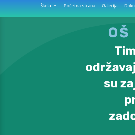
Škola
Početna strana
Galerija
Doku
OŠ
Tim
održavaj
su za
p
zado