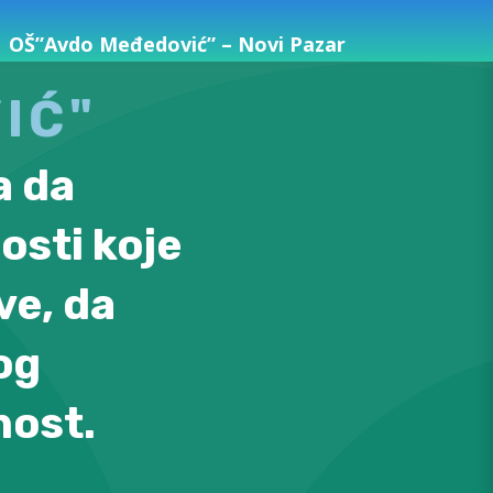
OŠ”Avdo Međedović” – Novi Pazar
IĆ"
a da
osti koje
ve, da
og
nost.