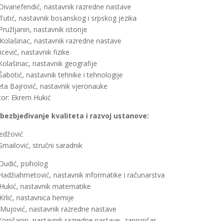
 Divanefendić, nastavnik razredne nastave
Tutić, nastavnik bosanskog i srpskog jezika
ružljanin, nastavnik istorije
Kolašinac, nastavnik razredne nastave
cević, nastavnik fizike
Kolašinac, nastavnik geografije
Šabotić, nastavnik tehnike i tehnologije
ta Bajrović, nastavnik vjeronauke
tor: Ekrem Hukić
bezbjeđivanje kvaliteta i razvoj ustanove:
edžović
Smailović, stručni saradnik
Dudić, psiholog
 Hadžiahmetović, nastavnik informatike i računarstva
Hukić, nastavnik matematike
Krlić, nastavnica hemije
 Mujović, nastavnik razredne nastave
Koničanin, nastavnik razredne nastave- zapisničar