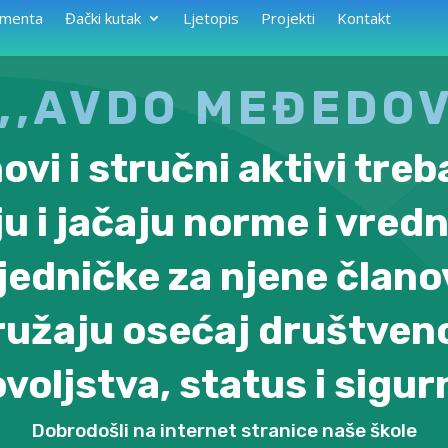
menta
Đački kutak
Ljetopis
Projekti
Kontakt
 ,,AVDO MEĐEDOV
ovi i stručni aktivi treb
u i jačaju norme i vredn
jedničke za njene člano
ružaju osećaj društven
voljstva, status i sigur
Dobrodošli na internet stranice naše škole