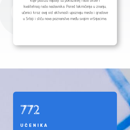
koje postižu najbolji su pokazatelj rada škole i
kvalitetnog rada nastavnika. Pored takmičenja u znanju,
učenici kroz ovaj vid aktivnosti upoznaju mesta i gradove
u Srbiji i stiču nova poznanstva među svojim vršnjacima.
772
UČENIKA