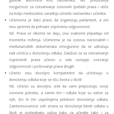
gubitak autoriteta kod nastavnika, već predstavlja
mogućnost za ostvarivanje osnovnih ljudskih prava i utiče
na bolju međusobnu saradnju između nastavnika i učenika.
Učenicima je dato pravo da organizuju parlament, a oni
nisu spremni da prihvate sopstvenu odgovornost.
NE.
Prava se nikome ne daju, ona svakome pripadaju od
momenta rođenja. Učenicima je na osnovu nacionalnih i
međunarodnih dokumenata omogućeno da se udružuju
radi učešća u donošenju odluka. Zalažući se za ostvarivanje
sopstvenih prava učenici u sebi razvijaju osećanje
odgovornosti i poštovanje prava drugih.
Učenici nisu dovoljno kompetentni da učestvuju u
donošenju odluka koje se tiču života u školi!
NE.
Učenici su dovoljno zreli da sami prepoznaju svoje
osnovne potrebe, a samin tim i odluke koje su važne za
njih, što ih čini uspešnijima prilokom donošenja odluka.
Zainteresovanost svih strana za donošenje bitnih odluka u
školi je podjednako važna kako za učenike tako i za