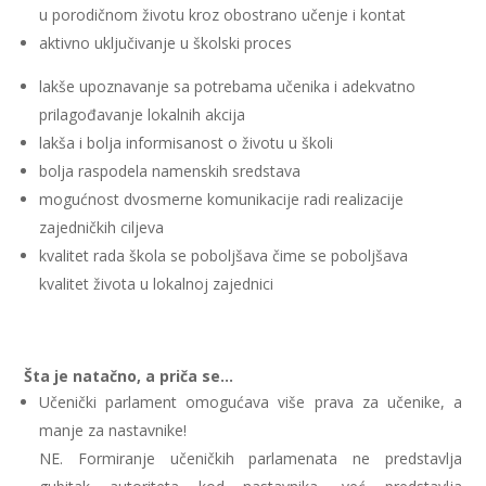
u porodičnom životu kroz obostrano učenje i kontat
aktivno uključivanje u školski proces
lakše upoznavanje sa potrebama učenika i adekvatno
prilagođavanje lokalnih akcija
lakša i bolja informisanost o životu u školi
bolja raspodela namenskih sredstava
mogućnost dvosmerne komunikacije radi realizacije
zajedničkih ciljeva
kvalitet rada škola se poboljšava čime se poboljšava
kvalitet života u lokalnoj zajednici
Šta je natačno, a priča se…
Učenički parlament omogućava više prava za učenike, a
manje za nastavnike!
NE.
Formiranje učeničkih parlamenata ne predstavlja