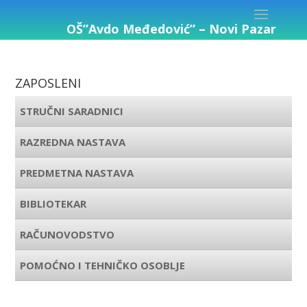
OŠ”Avdo Međedović” – Novi Pazar
ZAPOSLENI
STRUČNI SARADNICI
RAZREDNA NASTAVA
PREDMETNA NASTAVA
BIBLIOTEKAR
RAČUNOVODSTVO
POMOĆNO I TEHNIČKO OSOBLJE