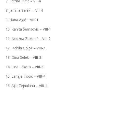
7. Fatma Tutić – VII-4
8. Jamina Selek – VII-4
9. Hana Agić – VIII-1
10. Kanita Šemsović – VIII-1
11. Nedzda Zukorlić – VIII-2
12. Dehila Gološ – VIII-2
13. Dina Selek – VIII-3
14. Lina Lakota – VIII-3
15. Lamija Todić – VIII-4
16. Ajla Zejnulahu – VIII-4