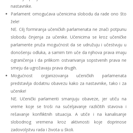
nastavnike.
Parlament omogućava učenicima slobodu da rade ono što
žele!
NE.
Cilj formiranja učeničkih parlamenata ne znači potpunu
slobodu činjenja za učenike. Učenicima se kroz učeničke
parlamente pruža mogućnost da se udružuju i učestvuju u
donošenju odluka, a samim tim uče da njihova prava imaju
ograničenja i da prilikom ostvarivanja sopstvenih prava ne
smeju da ugrožavaju prava drugih.
Mogućnost organizovanja učeničkih parlamenata
predstavlja dodatnu obavezu kako za nastavnike, tako i za
učenike!
NE.
Učenički parlamenti smanjuju obaveze, jer utiču na
vreme koje se troši na sučeljavanje različitih stavova i
rešavanje konfliktnih situacija. A utiče i na kanalisanje
slobodnog vremena kroz aktivnosti koje doprinose
zadovoljstvu rada i života u školi.