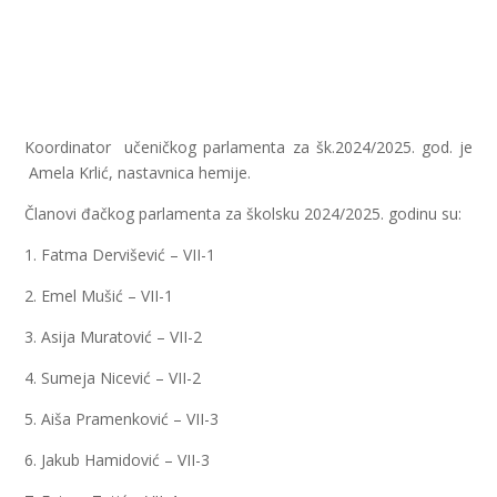
Koordinator učeničkog parlamenta za šk.2024/2025. god. je
Amela Krlić, nastavnica hemije.
Članovi đačkog parlamenta za školsku 2024/2025. godinu su:
1. Fatma Dervišević – VII-1
2. Emel Mušić – VII-1
3. Asija Muratović – VII-2
4. Sumeja Nicević – VII-2
5. Aiša Pramenković – VII-3
6. Jakub Hamidović – VII-3