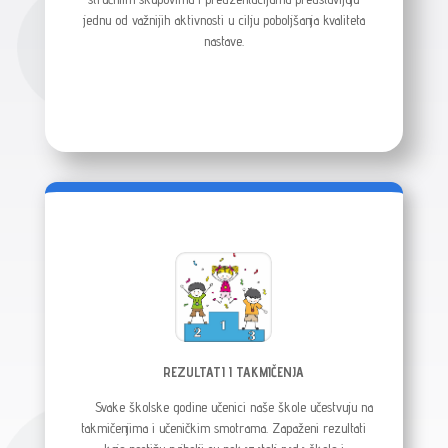
jednu od važnijih aktivnosti u cilju poboljšanja kvaliteta
nastave.
REZULTATI I TAKMIČENJA
Svake školske godine učenici naše škole učestvuju na
takmičenjima i učeničkim smotrama. Zapaženi rezultati