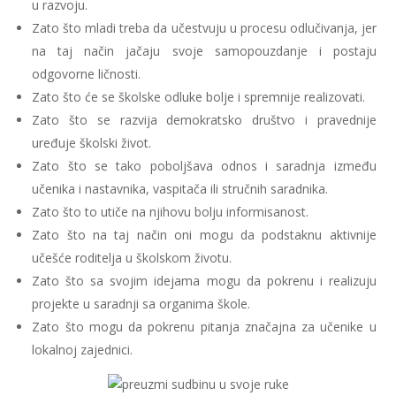
u razvoju.
Zato što mladi treba da učestvuju u procesu odlučivanja, jer
na taj način jačaju svoje samopouzdanje i postaju
odgovorne ličnosti.
Zato što će se školske odluke bolje i spremnije realizovati.
Zato što se razvija demokratsko društvo i pravednije
uređuje školski život.
Zato što se tako poboljšava odnos i saradnja između
učenika i nastavnika, vaspitača ili stručnih saradnika.
Zato što to utiče na njihovu bolju informisanost.
Zato što na taj način oni mogu da podstaknu aktivnije
učešće roditelja u školskom životu.
Zato što sa svojim idejama mogu da pokrenu i realizuju
projekte u saradnji sa organima škole.
Zato što mogu da pokrenu pitanja značajna za učenike u
lokalnoj zajednici.