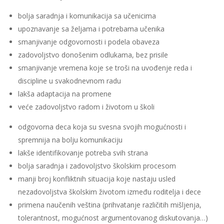
bolja saradnja i komunikacija sa učenicima
upoznavanje sa željama i potrebama učenika
smanjivanje odgovornosti i podela obaveza
zadovoljstvo donošenim odlukama, bez prisile
smanjivanje vremena koje se troši na uvođenje reda i
discipline u svakodnevnom radu
lakša adaptacija na promene
veće zadovoljstvo radom i životom u školi
odgovorna deca koja su svesna svojih mogućnosti i
spremnija na bolju komunikaciju
lakše identifikovanje potreba svih strana
bolja saradnja i zadovoljstvo školskim procesom
manji broj konfliktnih situacija koje nastaju usled
nezadovoljstva školskim životom između roditelja i dece
primena naučenih veština (prihvatanje različitih mišljenja,
tolerantnost, mogućnost argumentovanog diskutovanja…)