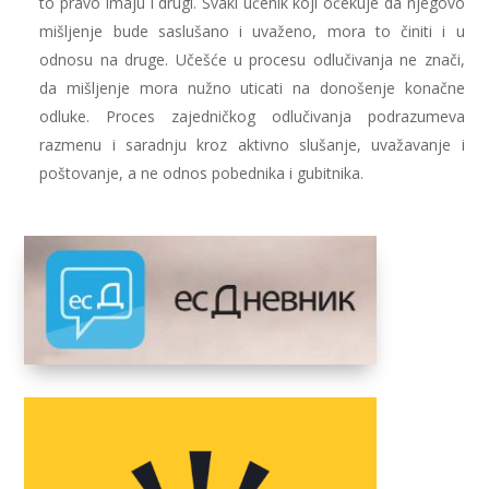
to pravo imaju i drugi. Svaki učenik koji očekuje da njegovo
mišljenje bude saslušano i uvaženo, mora to činiti i u
odnosu na druge. Učešće u procesu odlučivanja ne znači,
da mišljenje mora nužno uticati na donošenje konačne
odluke. Proces zajedničkog odlučivanja podrazumeva
razmenu i saradnju kroz aktivno slušanje, uvažavanje i
poštovanje, a ne odnos pobednika i gubitnika.