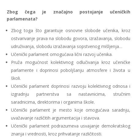
Zbog čega je značajno postojanje učeničkih
parlamenata?
Zbog toga što garantuje osnovne slobode učenika, kroz
ostvarivanje prava na slobodu govora, izražavanja, slobodu
udruživanja, slobodu izražavanja sopstvenog mišljenja…
Učenički parlament omogućava lični razvoj učenika.
Pruža mogućnost kolektivnog odlučivanja kroz učeničke
parlamente i doprinosi poboljšanju atmosfere i života u
školi.
Učenički parlament doprinosi razvoju kolektivnog odnosa i
izgradnju partnerstva sa nastavnicima, stručnim
saradnicima, direktorima i organima škole.
Učenički parlament je mesto koje omogućava saradnju,
uvažavanje različitih argumentacija i stavova.
Učenički parlament podrazumeva usvajanje demokratskog
znanja i vrednosti, kroz prihvatanje različitosti.