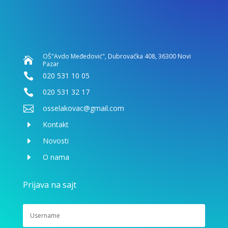
OŠ"Avdo Međedović", Dubrovačka 408, 36300 Novi

Pazar

020 531 10 05

020 531 32 17

osselakovac@gmail.com
E
Kontakt
E
Novosti
E
O nama
Prijava na sajt