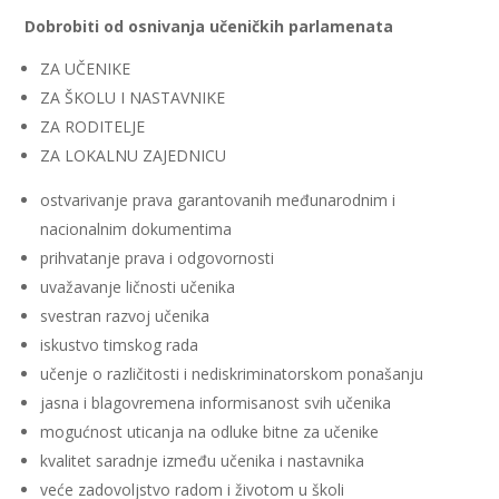
Dobrobiti od osnivanja učeničkih parlamenata
ZA UČENIKE
ZA ŠKOLU I NASTAVNIKE
ZA RODITELJE
ZA LOKALNU ZAJEDNICU
ostvarivanje prava garantovanih međunarodnim i
nacionalnim dokumentima
prihvatanje prava i odgovornosti
uvažavanje ličnosti učenika
svestran razvoj učenika
iskustvo timskog rada
učenje o različitosti i nediskriminatorskom ponašanju
jasna i blagovremena informisanost svih učenika
mogućnost uticanja na odluke bitne za učenike
kvalitet saradnje između učenika i nastavnika
veće zadovoljstvo radom i životom u školi