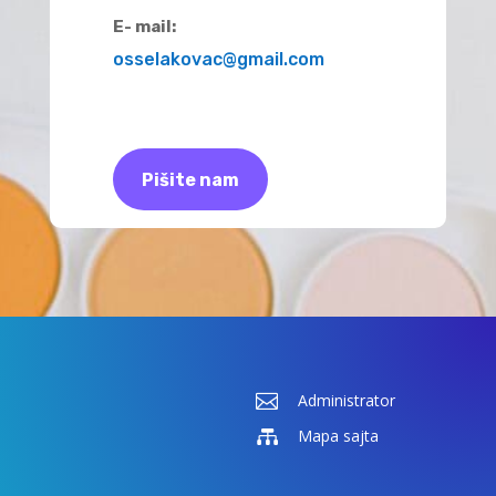
E- mail:
osselakovac@gmail.com
Pišite nam

Administrator

Mapa sajta