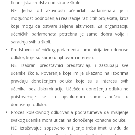
finansijska sredstva od strane škole.
NE.
Jedna od aktivnosti učeničkih parlamenata je i
mogućnost podnošenja i realizacije različitih projekata, kroz
koje mogu da ostvare željene aktivnosti. Za organizaciju
učeničkih parlamenata potrebna je samo dobra volja i
saradnja svih u školi.
Predstavnici učeničkog parlamenta samoinicijativno donose
odluke, koje su samo u njihovom interesu.
NE.
Izabrani predstavnici predstavljaju i zastupaju sve
učenike škole. Poverenje koje im je ukazano na izborima
pravdaju donošenjem odluka koje su u interesu svih
učenika, bez diskriminacije. Učešće u donošenju odluka ne
poistovećuje se sa apsolutnom samostalnošću u
donošenju odluka.
Proces kolektivnog odlučivanja podrazumeva da mišljenje
svakog učenika mora uticati na donošenje konačne odluke.
NE.
Izražavajući sopstveno mišljenje treba imati u vidu da