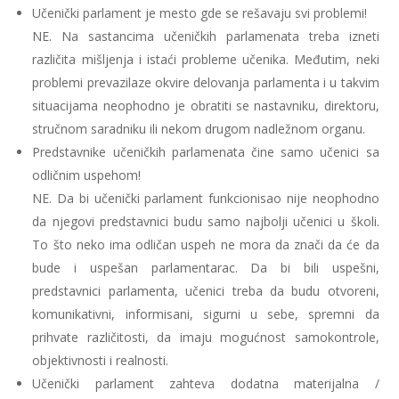
Učenički parlament je mesto gde se rešavaju svi problemi!
NE.
Na sastancima učeničkih parlamenata treba izneti
različita mišljenja i istaći probleme učenika. Međutim, neki
problemi prevazilaze okvire delovanja parlamenta i u takvim
situacijama neophodno je obratiti se nastavniku, direktoru,
stručnom saradniku ili nekom drugom nadležnom organu.
Predstavnike učeničkih parlamenata čine samo učenici sa
odličnim uspehom!
NE.
Da bi učenički parlament funkcionisao nije neophodno
da njegovi predstavnici budu samo najbolji učenici u školi.
To što neko ima odličan uspeh ne mora da znači da će da
bude i uspešan parlamentarac. Da bi bili uspešni,
predstavnici parlamenta, učenici treba da budu otvoreni,
komunikativni, informisani, sigurni u sebe, spremni da
prihvate različitosti, da imaju mogućnost samokontrole,
objektivnosti i realnosti.
Učenički parlament zahteva dodatna materijalna /