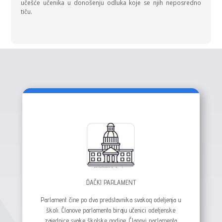
učešće učenika u donošenju odluka koje se njih neposredno
tiču.
ĐAČKI PARLAMENT
Parlament čine po dva predstavnika svakog odeljenja u
školi. Članove parlamenta biraju učenici odeljenske
zajednice svake školske godine. Članovi parlamenta