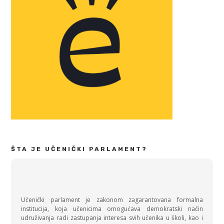
ŠTA JE UČENIČKI PARLAMENT?
Učenički parlament je zakonom zagarantovana formalna
institucija, koja učenicima omogućava demokratski način
udruživanja radi zastupanja interesa svih učenika u školi, kao i