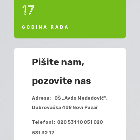
17
GODINA RADA
Pišite nam,
pozovite nas
Adresa: OŠ ,,Avdo Međedović”,
Dubrovačka 408 Novi Pazar
Telefoni :
020 531 10 05 i 020
531 32 17