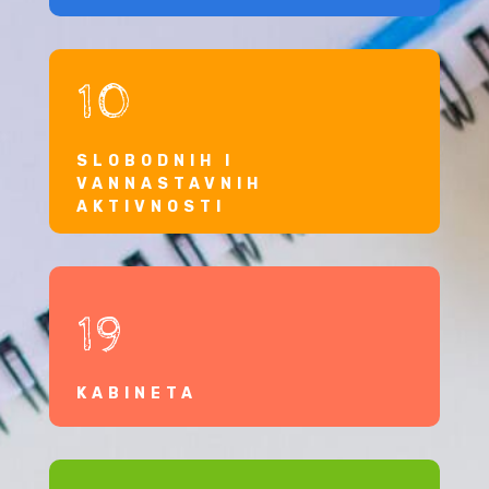
10
SLOBODNIH I
VANNASTAVNIH
AKTIVNOSTI
19
KABINETA