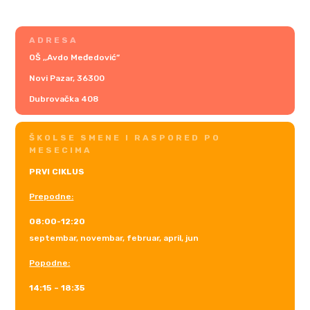
ADRESA
OŠ ,,Avdo Međedović”
Novi Pazar, 36300
Dubrovačka 408
ŠKOLSE SMENE I RASPORED PO
MESECIMA
PRVI CIKLUS
Prepodne:
08:00-12:20
septembar, novembar, februar, april, jun
Popodne:
14:15 – 18:35