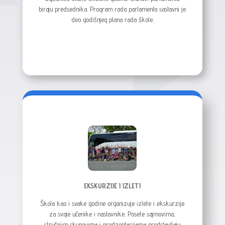
biraju predsednika. Program rada parlamenta sastavni je
deo godišnjeg plana rada škole.
EKSKURZIJE I IZLETI
Škola kao i svake godine organizuje izlete i ekskurzije
za svoje učenike i nastavnike. Posete sajmovima,
stručniim skupovima i predzentacijama predstavljaju