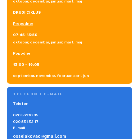
oktobar, decembar, januar, mart, maj
DRUGI CIKLUS
Prepodne:
07:45-13:50
oktobar, decembar, januar, mart, maj
Popodne:
13:00 – 19:05
septembar, novembar, februar, april, jun
TELEFON I E-MAIL
Telefon
020 531 10 05
020 531 32 17
E-mail
osselakovac@gmail.com