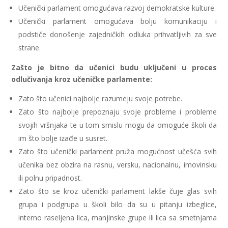
Učenički parlament omogućava razvoj demokratske kulture.
Učenički parlament omogućava bolju komunikaciju i
podstiče donošenje zajedničkih odluka prihvatljivih za sve
strane.
Zašto je bitno da učenici budu uključeni u proces
odlučivanja kroz učeničke parlamente:
Zato što učenici najbolje razumeju svoje potrebe.
Zato što najbolje prepoznaju svoje probleme i probleme
svojih vršnjaka te u tom smislu mogu da omoguće školi da
im što bolje izađe u susret.
Zato što učenički parlament pruža mogućnost učešća svih
učenika bez obzira na rasnu, versku, nacionalnu, imovinsku
ili polnu pripadnost.
Zato što se kroz učenički parlament lakše čuje glas svih
grupa i podgrupa u školi bilo da su u pitanju izbeglice,
interno raseljena lica, manjinske grupe ili lica sa smetnjama