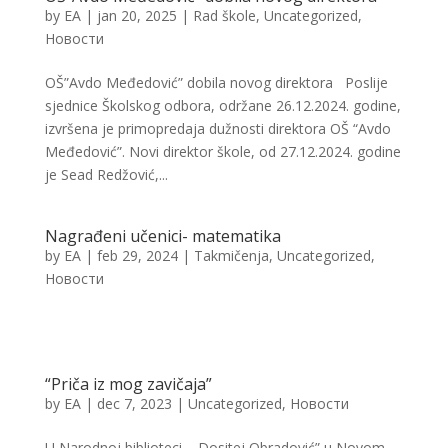
by
EA
|
jan 20, 2025
|
Rad škole
,
Uncategorized
,
Новости
OŠ”Avdo Međedović” dobila novog direktora Poslije
sjednice Školskog odbora, održane 26.12.2024. godine,
izvršena je primopredaja dužnosti direktora OŠ “Avdo
Međedović”. Novi direktor škole, od 27.12.2024. godine
je Sead Redžović,...
Nagrađeni učenici- matematika
by
EA
|
feb 29, 2024
|
Takmičenja
,
Uncategorized
,
Новости
“Priča iz mog zavičaja”
by
EA
|
dec 7, 2023
|
Uncategorized
,
Новости
U Narodnoj biblioteci ,, Dositej Obradović” u Novom