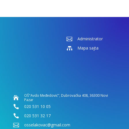

Administrator

Mapa sajta
OŠ"Avdo Međedović", Dubrovačka 408, 36300 Novi

Pazar

020 531 10 05

020 531 32 17

osselakovac@gmail.com