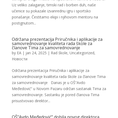
Uz veliko zalaganje, timski rad i borben duh, naše
učenice su pokazale izvanrednu igru i sportsko
ponašanje. Čestitamo ekipi i njihovom mentoru na
postignutom...
Održana prezentacija Priručnika i aplikacije za
samovrednovanje kvaliteta rada škole za
članove Tima za samovrednovanje
by
EA
|
jan 24, 2025
|
Rad škole
,
Uncategorized
,
Новости
Održana prezentacija Priručnika i aplikacije za
samovrednovanje kvaliteta rada škole za članove Tima
za samovrednovanje Danas je u OŠ”Avdo
Međedović” u Novom Pazaru održan sastanak Tima za
samovrednovanje. Sastanku je pored članova Tima
prisustvovao direktor...
OŠ”Avdo Međedović” dobila novog direktora