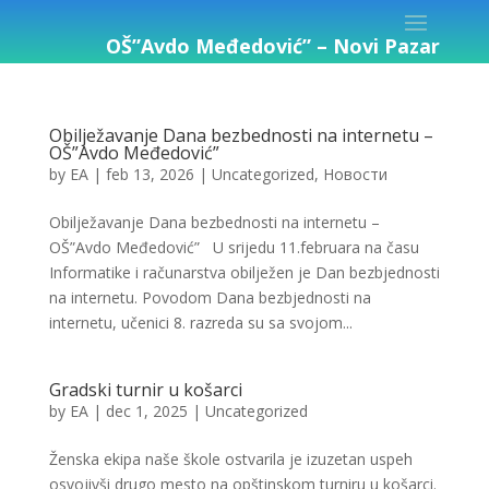
OŠ”Avdo Međedović” – Novi Pazar
Obilježavanje Dana bezbednosti na internetu –
OŠ”Avdo Međedović”
by
EA
|
feb 13, 2026
|
Uncategorized
,
Новости
Obilježavanje Dana bezbednosti na internetu –
OŠ”Avdo Međedović” U srijedu 11.februara na času
Informatike i računarstva obilježen je Dan bezbjednosti
na internetu. Povodom Dana bezbjednosti na
internetu, učenici 8. razreda su sa svojom...
Gradski turnir u košarci
by
EA
|
dec 1, 2025
|
Uncategorized
Ženska ekipa naše škole ostvarila je izuzetan uspeh
osvojivši drugo mesto na opštinskom turniru u košarci.