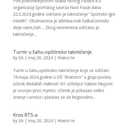
Pod pokroviteljstvom Grada Novog Pazara a u
organizaciji Sportskog saveza Novi Pazar,dana
22.5.2024.godine održano je takmičenje” Sportske igre
mladih”. Obuhvaćena je atletika,mali fudbal,između
dvije vatre,šah…. Zbog nevremena održano je
takmičenje...
Turnir u šahu-opštinsko takmičenje
by
EA
|
maj 20, 2024
|
Новости
Turnir u šahu,opštinsko takmičenje koje se održalo
19.maja 2024.godine u OŠ “Bratstvo” u grupi pionira,
učenik Abdullah Halković III1 učiteljice Sabine Mujović
je osvojio prvo mjesto. Učenik je pokazao veliko
znanje i umeće i plasirao se za Regionalno...
Kros RTS-a
by
EA
|
maj 20, 2024
|
Новости