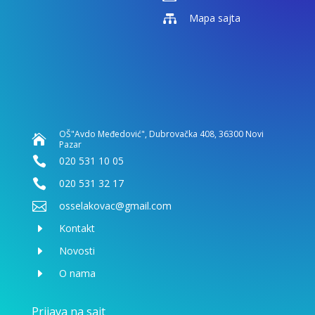

Mapa sajta
OŠ"Avdo Međedović", Dubrovačka 408, 36300 Novi

Pazar

020 531 10 05

020 531 32 17

osselakovac@gmail.com
E
Kontakt
E
Novosti
E
O nama
Prijava na sajt