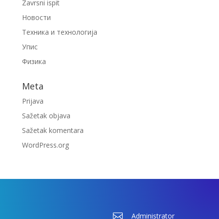
Zavrsni ispit
Новости
Техника и технологија
Упис
Физика
Meta
Prijava
Sažetak objava
Sažetak komentara
WordPress.org

Administrator