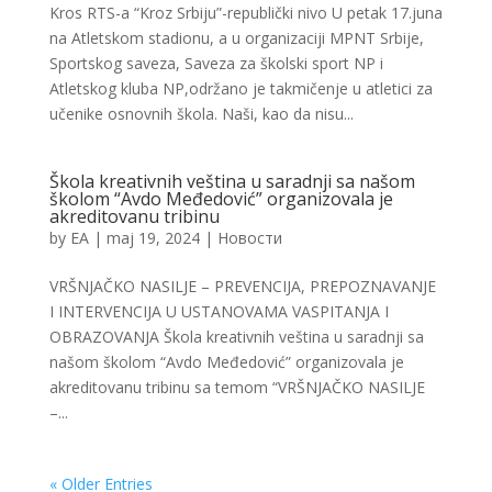
Kros RTS-a “Kroz Srbiju”-republički nivo U petak 17.juna
na Atletskom stadionu, a u organizaciji MPNT Srbije,
Sportskog saveza, Saveza za školski sport NP i
Atletskog kluba NP,održano je takmičenje u atletici za
učenike osnovnih škola. Naši, kao da nisu...
Škola kreativnih veština u saradnji sa našom
školom “Avdo Međedović” organizovala je
akreditovanu tribinu
by
EA
|
maj 19, 2024
|
Новости
VRŠNJAČKO NASILJE – PREVENCIJA, PREPOZNAVANJE
I INTERVENCIJA U USTANOVAMA VASPITANJA I
OBRAZOVANJA Škola kreativnih veština u saradnji sa
našom školom “Avdo Međedović” organizovala je
akreditovanu tribinu sa temom “VRŠNJAČKO NASILJE
–...
« Older Entries