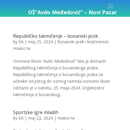
OŠ”Avdo Međedović” – Novi Pazar
Republičko takmičenje – bosanski jezik
by
EA
|
maj 25, 2024
|
Bosanski jezik i književnost
,
Новости
Osnovna škola “Avdo Međedović” bila je domaćin
Republičkog takmičenja iz bosanskoga jezika.
Republičkog takmičenja iz bosanskoga jezika za
učenike od petog do osmog razreda osnovne škole
održano je u subotu, 25. maja 2024. Organizator
takmičenja iz bosanskog...
Sportske igre mladih
by
EA
|
maj 22, 2024
|
Новости