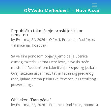
OŠ”Avdo Međedović” – Novi Pazar
Republičko takmičenje-srpski jezik kao
nematernji
by
EA
|
maj 24, 2026
|
O školi
,
Predmeti
,
Rad škole
,
Takmičenja
,
Новости
Sa velikim ponosom objavljujemo da je učenica
osmog razreda, Fatma Dervišević, osvojila treće
mesto na Republičkom takmičenju iz srpskog jezika .
Ovaj izuzetan uspeh rezultat je Fatminog predanog
rada, ljubavi prema jeziku i književnosti, ali i stručnog i
posvećenog...
Obilježen “Dan pčela”
by
EA
|
maj 22, 2026
|
Predmeti
,
Rad škole
,
Новости