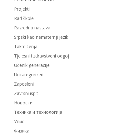
Projekti
Rad škole
Razredna nastava
Srpski kao nematernji jezik
Takmičenja
Tjelesni i zdravstveni odgoj
Učenik generacije
Uncategorized
Zaposleni
Zavrsni ispit
Новости
Техника и технологија
Упис
Физика