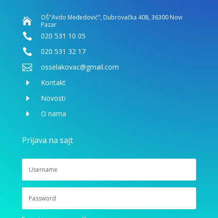
OŠ"Avdo Međedović", Dubrovačka 408, 36300 Novi

Pazar

020 531 10 05

020 531 32 17

osselakovac@gmail.com
E
Kontakt
E
Novosti
E
O nama
Prijava na sajt