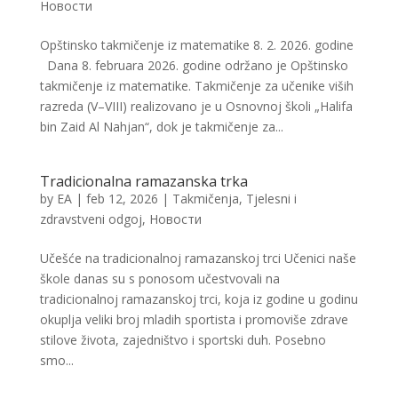
Новости
Opštinsko takmičenje iz matematike 8. 2. 2026. godine
Dana 8. februara 2026. godine održano je Opštinsko
takmičenje iz matematike. Takmičenje za učenike viših
razreda (V–VIII) realizovano je u Osnovnoj školi „Halifa
bin Zaid Al Nahjan“, dok je takmičenje za...
Tradicionalna ramazanska trka
by
EA
|
feb 12, 2026
|
Takmičenja
,
Tjelesni i
zdravstveni odgoj
,
Новости
Učešće na tradicionalnoj ramazanskoj trci Učenici naše
škole danas su s ponosom učestvovali na
tradicionalnoj ramazanskoj trci, koja iz godine u godinu
okuplja veliki broj mladih sportista i promoviše zdrave
stilove života, zajedništvo i sportski duh. Posebno
smo...