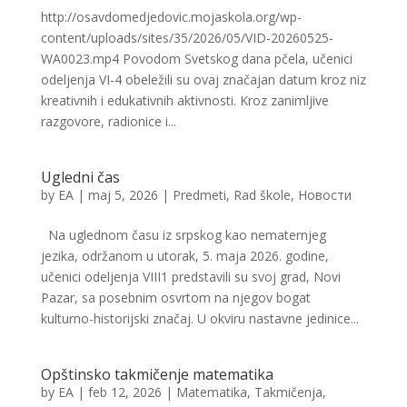
http://osavdomedjedovic.mojaskola.org/wp-
content/uploads/sites/35/2026/05/VID-20260525-
WA0023.mp4 Povodom Svetskog dana pčela, učenici
odeljenja VI-4 obeležili su ovaj značajan datum kroz niz
kreativnih i edukativnih aktivnosti. Kroz zanimljive
razgovore, radionice i...
Ugledni čas
by
EA
|
maj 5, 2026
|
Predmeti
,
Rad škole
,
Новости
Na uglednom času iz srpskog kao nematernjeg
jezika, održanom u utorak, 5. maja 2026. godine,
učenici odeljenja VIII1 predstavili su svoj grad, Novi
Pazar, sa posebnim osvrtom na njegov bogat
kulturno-historijski značaj. U okviru nastavne jedinice...
Opštinsko takmičenje matematika
by
EA
|
feb 12, 2026
|
Matematika
,
Takmičenja
,