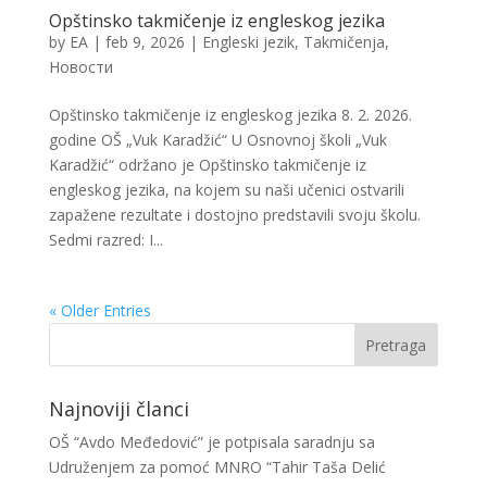
Opštinsko takmičenje iz engleskog jezika
by
EA
|
feb 9, 2026
|
Engleski jezik
,
Takmičenja
,
Новости
Opštinsko takmičenje iz engleskog jezika 8. 2. 2026.
godine OŠ „Vuk Karadžić“ U Osnovnoj školi „Vuk
Karadžić“ održano je Opštinsko takmičenje iz
engleskog jezika, na kojem su naši učenici ostvarili
zapažene rezultate i dostojno predstavili svoju školu.
Sedmi razred: I...
« Older Entries
Najnoviji članci
OŠ “Avdo Međedović” je potpisala saradnju sa
Udruženjem za pomoć MNRO “Tahir Taša Delić