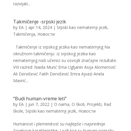
razvijati...
Takmičenje -srpski jezik
by
EA
|
apr 14, 2024
|
Srpski kao nematernji jezik
,
Takmičenja
,
Новости
Takmičenje iz srpskog jezika kao nematernjeg Na
okružnom takmičenju iz srpskog jezika kao
nematernjeg naši učenici su osvojili značajne rezultate.
VIII razred: Naida Murić Ema Ugljanin Asija Alomerović
Ali Dervišević Fatih Dervišević Emra Ajvazi Anela
Mavrić...
“Budi human-vreme leti”
by
EA
|
jun 7, 2022
|
O nama
,
O školi
,
Projekti
,
Rad
škole
,
Srpski kao nematernji jezik
,
Новости
Humanost i plemenitost su najlepše i najvrednije
čovekove karakteristike. Ljudi koji su humani pomažu