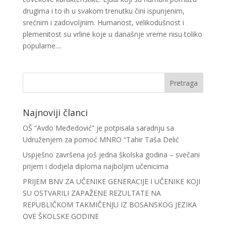
drugima i to ih u svakom trenutku čini ispunjenim,
srećnim i zadovoljnim. Humanost, velikodušnost i
plemenitost su vrline koje u današnje vreme nisu toliko
popularne....
Najnoviji članci
OŠ “Avdo Međedović” je potpisala saradnju sa
Udruženjem za pomoć MNRO “Tahir Taša Delić
Uspješno završena još jedna školska godina – svečani
prijem i dodjela diploma najboljim učenicima
PRIJEM BNV ZA UČENIKE GENERACIJE I UČENIKE KOJI
SU OSTVARILI ZAPAŽENE REZULTATE NA
REPUBLIČKOM TAKMIČENJU IZ BOSANSKOG JEZIKA
OVE ŠKOLSKE GODINE