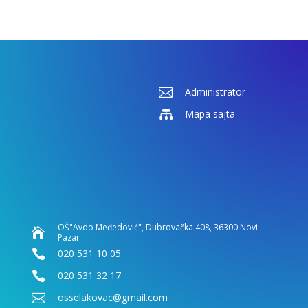

Administrator

Mapa sajta
OŠ"Avdo Međedović", Dubrovačka 408, 36300 Novi

Pazar

020 531 10 05

020 531 32 17

osselakovac@gmail.com