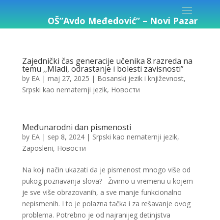
OŠ”Avdo Međedović” – Novi Pazar
Zajednički čas generacije učenika 8.razreda na
temu ,,Mladi, odrastanje i bolesti zavisnosti”
by
EA
|
maj 27, 2025
|
Bosanski jezik i književnost
,
Srpski kao nematernji jezik
,
Новости
Međunarodni dan pismenosti
by
EA
|
sep 8, 2024
|
Srpski kao nematernji jezik
,
Zaposleni
,
Новости
Na koji način ukazati da je pismenost mnogo više od
pukog poznavanja slova? Živimo u vremenu u kojem
je sve više obrazovanih, a sve manje funkcionalno
nepismenih. I to je polazna tačka i za rešavanje ovog
problema. Potrebno je od najranijeg detinjstva