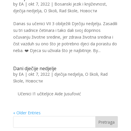
by
EA
|
okt 7, 2022
|
Bosanski jezik i književnost
,
dječija nedjelja
,
O školi
,
Rad škole
,
Новости
Danas su učenici VII 3 obilježili Dječiju nedjelju. Zasadili
su tri sadnice četinara i tako dali svoj doprinos
očuvanju životne sredine, jer zdrava životna sredina i
čist vazduh su ono što je potrebno djeci da porastu do
neba. ❤️ Djeca su uživala što je najbitnije. By...
Dani dječije nedjelje
by
EA
|
okt 7, 2022
|
dječija nedjelja
,
O školi
,
Rad
škole
,
Новости
Učenici I1 učiteljice Aide Jusufović
« Older Entries