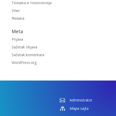
Техника и технологија
Упис
Физика
Meta
Prijava
Sažetak objava
Sažetak komentara
WordPress.org

Administrator

Mapa sajta