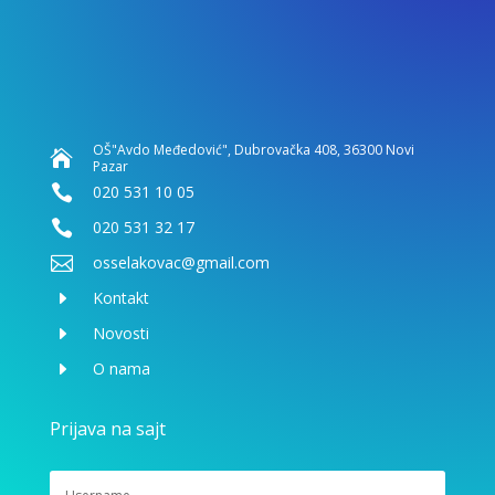
OŠ"Avdo Međedović", Dubrovačka 408, 36300 Novi

Pazar

020 531 10 05

020 531 32 17

osselakovac@gmail.com
E
Kontakt
E
Novosti
E
O nama
Prijava na sajt