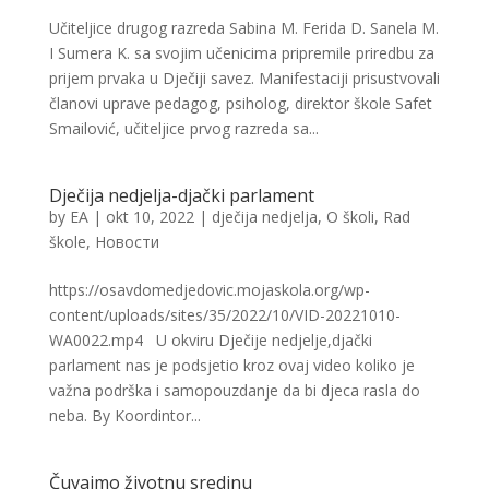
Učiteljice drugog razreda Sabina M. Ferida D. Sanela M.
I Sumera K. sa svojim učenicima pripremile priredbu za
prijem prvaka u Dječiji savez. Manifestaciji prisustvovali
članovi uprave pedagog, psiholog, direktor škole Safet
Smailović, učiteljice prvog razreda sa...
Dječija nedjelja-djački parlament
by
EA
|
okt 10, 2022
|
dječija nedjelja
,
O školi
,
Rad
škole
,
Новости
https://osavdomedjedovic.mojaskola.org/wp-
content/uploads/sites/35/2022/10/VID-20221010-
WA0022.mp4 U okviru Dječije nedjelje,djački
parlament nas je podsjetio kroz ovaj video koliko je
važna podrška i samopouzdanje da bi djeca rasla do
neba. By Koordintor...
Čuvajmo životnu sredinu