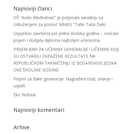
Najnoviji članci
OŠ “Avdo Međedović” je potpisala saradnju sa
Udruženjem za pomoć MNRO “Tahir Taša Delić
Uspješno završena još jedna školska godina – svečani
prijem i dodjela diploma najboljim učenicima
PRIJEM BNV ZA UČENIKE GENERACIJE I UČENIKE KOJI
SU OSTVARILI ZAPAŽENE REZULTATE NA
REPUBLIČKOM TAKMIČENJU IZ BOSANSKOG JEZIKA
OVE ŠKOLSKE GODINE
Prijem za đake generacije: Nagrađeni trud, znanje i
uspeh
Eko festival
Najnoviji komentari
Arhive