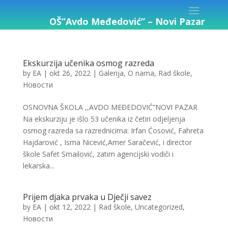
OŠ”Avdo Međedović” – Novi Pazar
Ekskurzija učenika osmog razreda
by
EA
|
okt 26, 2022
|
Galerija
,
O nama
,
Rad škole
,
Новости
OSNOVNA ŠKOLA ,,AVDO MEĐEDOVIĆ”NOVI PAZAR
Na ekskurziju je išlo 53 učenika iz četiri odjeljenja
osmog razreda sa razrednicima: Irfan Ćosović, Fahreta
Hajdarović , Isma Nicević,Amer Saračević, i director
škole Safet Smailović, zatim agencijski vodiči i
lekarska...
Prijem djaka prvaka u Dječji savez
by
EA
|
okt 12, 2022
|
Rad škole
,
Uncategorized
,
Новости