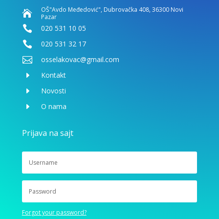
OŠ"Avdo Međedović", Dubrovačka 408, 36300 Novi

Pazar

020 531 10 05

020 531 32 17

osselakovac@gmail.com
E
Kontakt
E
Novosti
E
O nama
Prijava na sajt
Forgot your password?