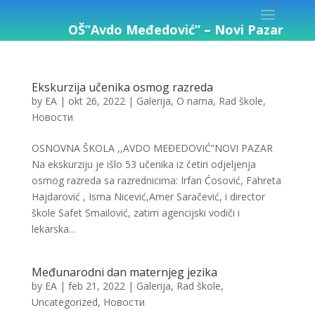
OŠ”Avdo Međedović” – Novi Pazar
Ekskurzija učenika osmog razreda
by
EA
|
okt 26, 2022
|
Galerija
,
O nama
,
Rad škole
,
Новости
OSNOVNA ŠKOLA ,,AVDO MEĐEDOVIĆ”NOVI PAZAR
Na ekskurziju je išlo 53 učenika iz četiri odjeljenja
osmog razreda sa razrednicima: Irfan Ćosović, Fahreta
Hajdarović , Isma Nicević,Amer Saračević, i director
škole Safet Smailović, zatim agencijski vodiči i
lekarska...
Međunarodni dan maternjeg jezika
by
EA
|
feb 21, 2022
|
Galerija
,
Rad škole
,
Uncategorized
,
Новости