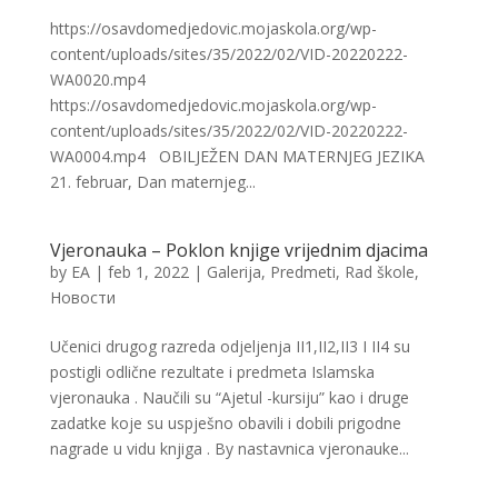
https://osavdomedjedovic.mojaskola.org/wp-
content/uploads/sites/35/2022/02/VID-20220222-
WA0020.mp4
https://osavdomedjedovic.mojaskola.org/wp-
content/uploads/sites/35/2022/02/VID-20220222-
WA0004.mp4 OBILJEŽEN DAN MATERNJEG JEZIKA
21. februar, Dan maternjeg...
Vjeronauka – Poklon knjige vrijednim djacima
by
EA
|
feb 1, 2022
|
Galerija
,
Predmeti
,
Rad škole
,
Новости
Učenici drugog razreda odjeljenja II1,II2,II3 I II4 su
postigli odlične rezultate i predmeta Islamska
vjeronauka . Naučili su “Ajetul -kursiju” kao i druge
zadatke koje su uspješno obavili i dobili prigodne
nagrade u vidu knjiga . By nastavnica vjeronauke...