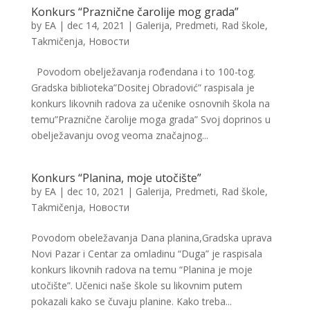
Konkurs “Praznične čarolije mog grada”
by
EA
|
dec 14, 2021
|
Galerija
,
Predmeti
,
Rad škole
,
Takmičenja
,
Новости
Povodom obelježavanja rođendana i to 100-tog.
Gradska biblioteka”Dositej Obradović” raspisala je
konkurs likovnih radova za učenike osnovnih škola na
temu”Praznične čarolije moga grada” Svoj doprinos u
obelježavanju ovog veoma značajnog...
Konkurs “Planina, moje utočište”
by
EA
|
dec 10, 2021
|
Galerija
,
Predmeti
,
Rad škole
,
Takmičenja
,
Новости
Povodom obeležavanja Dana planina,Gradska uprava
Novi Pazar i Centar za omladinu “Duga” je raspisala
konkurs likovnih radova na temu “Planina je moje
utočište”. Učenici naše škole su likovnim putem
pokazali kako se čuvaju planine. Kako treba...