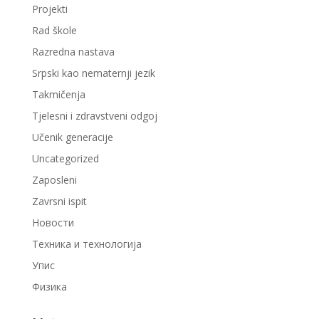
Projekti
Rad škole
Razredna nastava
Srpski kao nematernji jezik
Takmičenja
Tjelesni i zdravstveni odgoj
Učenik generacije
Uncategorized
Zaposleni
Zavrsni ispit
Новости
Техника и технологија
Упис
Физика