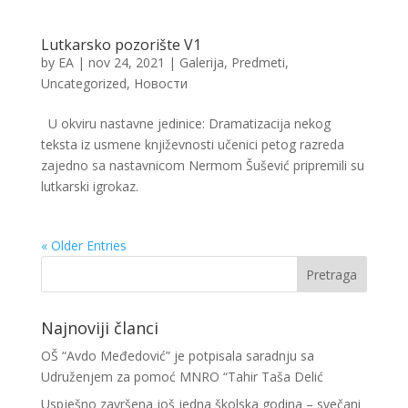
Lutkarsko pozorište V1
by
EA
|
nov 24, 2021
|
Galerija
,
Predmeti
,
Uncategorized
,
Новости
U okviru nastavne jedinice: Dramatizacija nekog
teksta iz usmene književnosti učenici petog razreda
zajedno sa nastavnicom Nermom Šušević pripremili su
lutkarski igrokaz.
« Older Entries
Najnoviji članci
OŠ “Avdo Međedović” je potpisala saradnju sa
Udruženjem za pomoć MNRO “Tahir Taša Delić
Uspješno završena još jedna školska godina – svečani