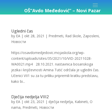
OŠ”Avdo Međedović” – Novi Pazar
Ugledni čas
by
EA
|
okt 28, 2021
|
Predmeti
,
Rad škole
,
Zaposleni
,
Новости
https://osavdomedjedovic.mojaskola.org/wp-
content/uploads/sites/35/2021/10/VID-20211028-
WA0021.mp4 28.10.2021. nastavnica bosanskoga
jezika i književnosti Amina Tutić održala je ugledni čas.
Učenici VII1 su za tu priliku pripremili kratku predstavu,
kako bi...
Dječija nedjelja VIII2
by
EA
|
okt 23, 2021
|
dječija nedjelja
,
Kabineti
,
O
nama
,
Predmeti
,
Новости