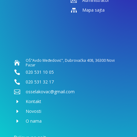

Administrator

Mapa sajta
OŠ"Avdo Međedović", Dubrovačka 408, 36300 Novi

Pazar

020 531 10 05

020 531 32 17

osselakovac@gmail.com
E
Kontakt
E
Novosti
E
O nama