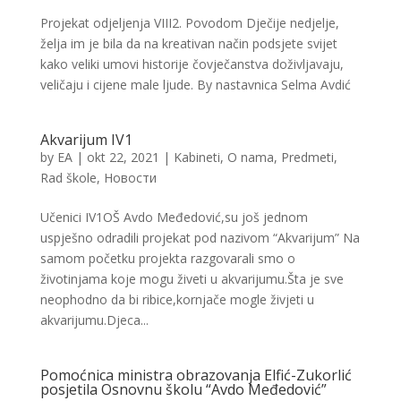
Projekat odjeljenja VIII2. Povodom Dječije nedjelje,
želja im je bila da na kreativan način podsjete svijet
kako veliki umovi historije čovječanstva doživljavaju,
veličaju i cijene male ljude. By nastavnica Selma Avdić
Akvarijum IV1
by
EA
|
okt 22, 2021
|
Kabineti
,
O nama
,
Predmeti
,
Rad škole
,
Новости
Učenici IV1OŠ Avdo Međedović,su još jednom
uspješno odradili projekat pod nazivom “Akvarijum” Na
samom početku projekta razgovarali smo o
životinjama koje mogu živeti u akvarijumu.Šta je sve
neophodno da bi ribice,kornjače mogle živjeti u
akvarijumu.Djeca...
Pomoćnica ministra obrazovanja Elfić-Zukorlić
posjetila Osnovnu školu “Avdo Međedović”