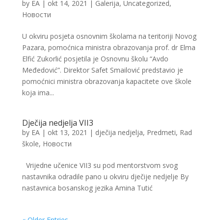
by
EA
|
okt 14, 2021
|
Galerija
,
Uncategorized
,
Новости
U okviru posjeta osnovnim školama na teritoriji Novog
Pazara, pomoćnica ministra obrazovanja prof. dr Elma
Elfić Zukorlić posjetila je Osnovnu školu “Avdo
Međedović”. Direktor Safet Smailović predstavio je
pomoćnici ministra obrazovanja kapacitete ove škole
koja ima...
Dječija nedjelja VII3
by
EA
|
okt 13, 2021
|
dječija nedjelja
,
Predmeti
,
Rad
škole
,
Новости
Vrijedne učenice VII3 su pod mentorstvom svog
nastavnika odradile pano u okviru dječije nedjelje By
nastavnica bosanskog jezika Amina Tutić
« Older Entries