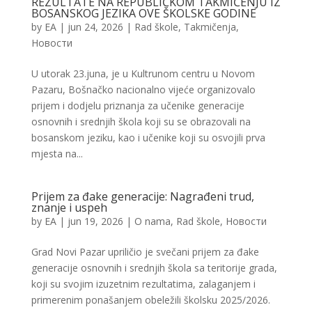
REZULTATE NA REPUBLIČKOM TAKMIČENJU IZ
BOSANSKOG JEZIKA OVE ŠKOLSKE GODINE
by
EA
|
jun 24, 2026
|
Rad škole
,
Takmičenja
,
Новости
U utorak 23.juna, je u Kultrunom centru u Novom
Pazaru, Bošnačko nacionalno vijeće organizovalo
prijem i dodjelu priznanja za učenike generacije
osnovnih i srednjih škola koji su se obrazovali na
bosanskom jeziku, kao i učenike koji su osvojili prva
mjesta na...
Prijem za đake generacije: Nagrađeni trud,
znanje i uspeh
by
EA
|
jun 19, 2026
|
O nama
,
Rad škole
,
Новости
Grad Novi Pazar upriličio je svečani prijem za đake
generacije osnovnih i srednjih škola sa teritorije grada,
koji su svojim izuzetnim rezultatima, zalaganjem i
primerenim ponašanjem obeležili školsku 2025/2026.