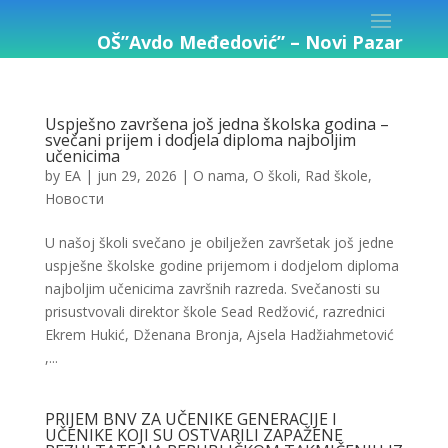
OŠ”Avdo Međedović” – Novi Pazar
Uspješno završena još jedna školska godina –
svečani prijem i dodjela diploma najboljim
učenicima
by
EA
|
jun 29, 2026
|
O nama
,
O školi
,
Rad škole
,
Новости
U našoj školi svečano je obilježen završetak još jedne
uspješne školske godine prijemom i dodjelom diploma
najboljim učenicima završnih razreda. Svečanosti su
prisustvovali direktor škole Sead Redžović, razrednici
Ekrem Hukić, Dženana Bronja, Ajsela Hadžiahmetović
,...
PRIJEM BNV ZA UČENIKE GENERACIJE I
UČENIKE KOJI SU OSTVARILI ZAPAŽENE