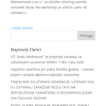
Muhammeda s.a.v.s.” za učenike četvrtog razreda
osnovnih škola. Na takmičenju je učešće uzelo 43
učenika iz...
« Older Entries
Najnoviji članci
OŠ “Avdo Međedović” je potpisala saradnju sa
Udruženjem za pomoć MNRO “Tahir Taša Delić
Uspješno završena još jedna školska godina – svečani
prijem i dodjela diploma najboljim učenicima
PRIJEM BNV ZA UČENIKE GENERACIJE I UČENIKE KOJI
SU OSTVARILI ZAPAŽENE REZULTATE NA
REPUBLIČKOM TAKMIČENJU IZ BOSANSKOG JEZIKA
OVE ŠKOLSKE GODINE
Prijem za đake generacije: Nagrađeni trud, znanje i