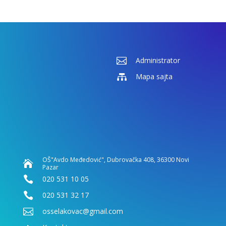

Administrator

Mapa sajta
OŠ"Avdo Međedović", Dubrovačka 408, 36300 Novi

Pazar

020 531 10 05

020 531 32 17

osselakovac@gmail.com