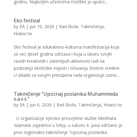
godinu. Najboljim učenicima čestitke je uputio...
Eko festival
by
EA
|
jun 10, 2026
|
Rad škole
,
Takmičenja
,
Новости
Eko festival je edukativno-kulturna manifestacija koja
se već deset godina održava i koja u okviru svojih
raznih kreativnih i zanimljivih aktivnosti radi na
podizanju ekološke svijesti i očuvanju životne sredine.
U skladu sa svojim principima rada organizuje razne...
Takmičenje “Upoznaj poslanika Muhammeda
s.a.v.s.”
by
EA
|
jun 6, 2026
|
Rad škole
,
Takmičenja
,
Новости
U organizacije Vjersko-prosvjetne službe Mešihata
Islamske zajednice u Srbiji, u subotu 6. juna održano je
prvo regionalno takmičenje “Upoznaj poslanika