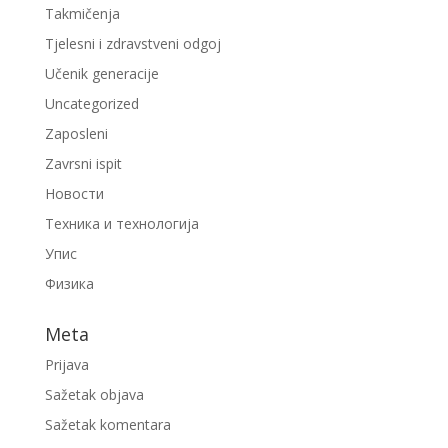
Takmičenja
Tjelesni i zdravstveni odgoj
Učenik generacije
Uncategorized
Zaposleni
Zavrsni ispit
Новости
Техника и технологија
Упис
Физика
Meta
Prijava
Sažetak objava
Sažetak komentara