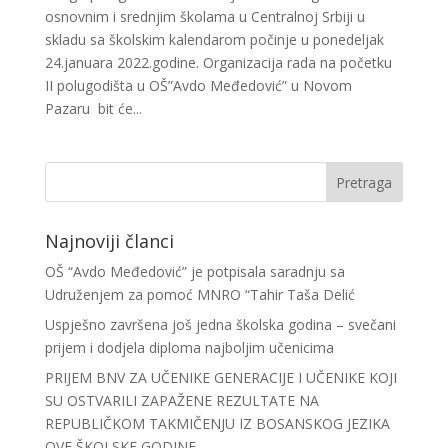
osnovnim i srednjim školama u Centralnoj Srbiji u
skladu sa školskim kalendarom počinje u ponedeljak
24.januara 2022.godine. Organizacija rada na početku
II polugodišta u OŠ”Avdo Međedović” u Novom
Pazaru bit će...
Najnoviji članci
OŠ “Avdo Međedović” je potpisala saradnju sa
Udruženjem za pomoć MNRO “Tahir Taša Delić
Uspješno završena još jedna školska godina – svečani
prijem i dodjela diploma najboljim učenicima
PRIJEM BNV ZA UČENIKE GENERACIJE I UČENIKE KOJI
SU OSTVARILI ZAPAŽENE REZULTATE NA
REPUBLIČKOM TAKMIČENJU IZ BOSANSKOG JEZIKA
OVE ŠKOLSKE GODINE