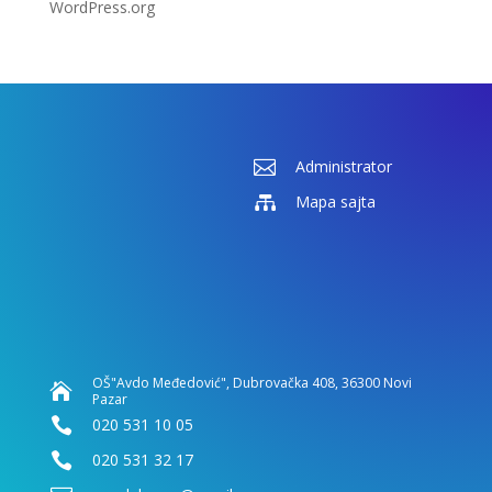
WordPress.org

Administrator

Mapa sajta
OŠ"Avdo Međedović", Dubrovačka 408, 36300 Novi

Pazar

020 531 10 05

020 531 32 17