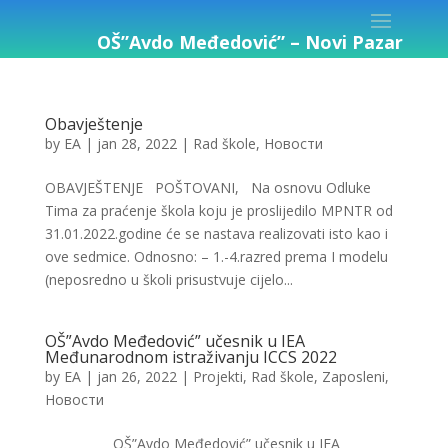
OŠ”Avdo Međedović” – Novi Pazar
Obavještenje
by
EA
|
jan 28, 2022
|
Rad škole
,
Новости
OBAVJEŠTENJE POŠTOVANI, Na osnovu Odluke
Tima za praćenje škola koju je proslijedilo MPNTR od
31.01.2022.godine će se nastava realizovati isto kao i
ove sedmice. Odnosno: – 1.-4.razred prema I modelu
(neposredno u školi prisustvuje cijelo...
OŠ”Avdo Međedović” učesnik u IEA
Međunarodnom istraživanju ICCS 2022
by
EA
|
jan 26, 2022
|
Projekti
,
Rad škole
,
Zaposleni
,
Новости
OŠ”Avdo Međedović” učesnik u IEA