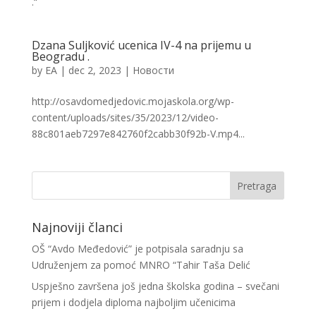
.“
Dzana Suljković ucenica IV-4 na prijemu u
Beogradu .
by
EA
|
dec 2, 2023
|
Новости
http://osavdomedjedovic.mojaskola.org/wp-
content/uploads/sites/35/2023/12/video-
88c801aeb7297e842760f2cabb30f92b-V.mp4...
Najnoviji članci
OŠ “Avdo Međedović” je potpisala saradnju sa
Udruženjem za pomoć MNRO “Tahir Taša Delić
Uspješno završena još jedna školska godina – svečani
prijem i dodjela diploma najboljim učenicima