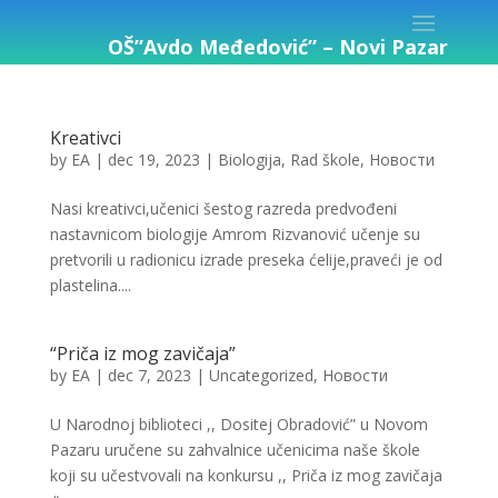
OŠ”Avdo Međedović” – Novi Pazar
Kreativci
by
EA
|
dec 19, 2023
|
Biologija
,
Rad škole
,
Новости
Nasi kreativci,učenici šestog razreda predvođeni
nastavnicom biologije Amrom Rizvanović učenje su
pretvorili u radionicu izrade preseka ćelije,praveći je od
plastelina....
“Priča iz mog zavičaja”
by
EA
|
dec 7, 2023
|
Uncategorized
,
Новости
U Narodnoj biblioteci ,, Dositej Obradović” u Novom
Pazaru uručene su zahvalnice učenicima naše škole
koji su učestvovali na konkursu ,, Priča iz mog zavičaja