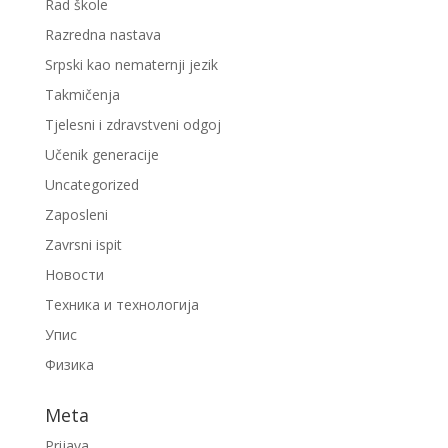
Rad škole
Razredna nastava
Srpski kao nematernji jezik
Takmičenja
Tjelesni i zdravstveni odgoj
Učenik generacije
Uncategorized
Zaposleni
Zavrsni ispit
Новости
Техника и технологија
Упис
Физика
Meta
Prijava