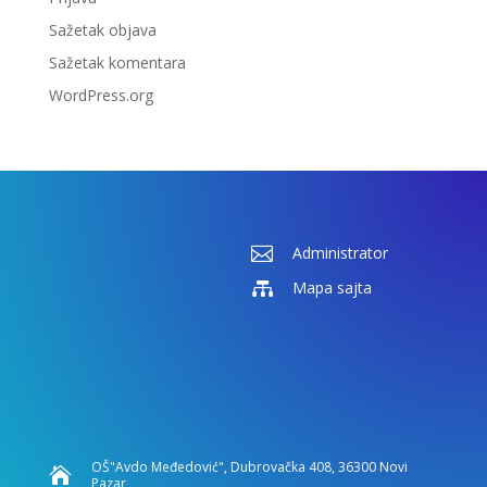
Sažetak objava
Sažetak komentara
WordPress.org

Administrator

Mapa sajta
OŠ"Avdo Međedović", Dubrovačka 408, 36300 Novi

Pazar