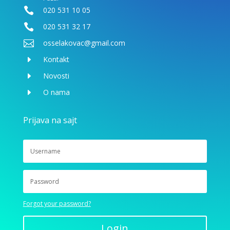

020 531 10 05

020 531 32 17

osselakovac@gmail.com
E
Kontakt
E
Novosti
E
O nama
Prijava na sajt
Forgot your password?
Login