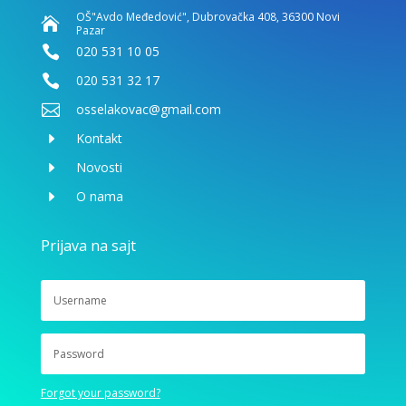
OŠ"Avdo Međedović", Dubrovačka 408, 36300 Novi

Pazar

020 531 10 05

020 531 32 17

osselakovac@gmail.com
E
Kontakt
E
Novosti
E
O nama
Prijava na sajt
Forgot your password?