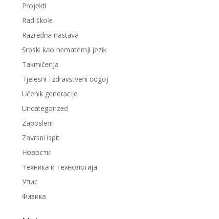
Projekti
Rad škole
Razredna nastava
Srpski kao nematernji jezik
Takmičenja
Tjelesni i zdravstveni odgoj
Učenik generacije
Uncategorized
Zaposleni
Zavrsni ispit
Новости
Техника и технологија
Упис
Физика