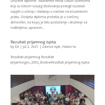
Uručene diplome “Muhamed Hevai Uskufi”učenicima
koji su tokom svojeg školovanja postigli izuzetan
uspjeh u učenju i vladanju u nastavi na bosanskom
jeziku. Dodjela diploma protekla je u svečnoj
atmosferi, na kojoj je bilo posluženje i druženje sa
roditeljima, upravom...
Rezultati prijamnog ispita
by
EA
|
jul 2, 2021
|
Zavrsni ispit
,
Новости
Rezultati prijamnog Rezultati
prijamnogos_2002_BodoviRezultati prijamnog ispita