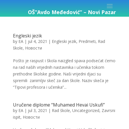
OŠ”Avdo Međedović” – Novi Pazar
Engleski jezik
by
EA
|
jul 4, 2021
|
Engleski jezik
,
Predmeti
,
Rad
škole
,
Новости
Pošto je raspust i škola naizgled spava podsećat ćemo
na rad naših vrijednih nastavnika i učenika tokom
prethodne školske godine. Naši vrijedni djaci su
spremili zanimljiv skeč za dan škole. Naziv skeča je
“Tipovi profesora i učenika”...
Uručene diplome “Muhamed Hevai Uskufi”
by
EA
|
jul 3, 2021
|
Rad škole
,
Uncategorized
,
Zavrsni
ispit
,
Новости