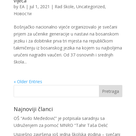
vijeća
by
EA
|
jul 1, 2021
|
Rad škole
,
Uncategorized
,
Новости
Bošnjačko nacionalno vijeće organizovalo je svečani
prijem za učenike generacije u nastavi na bosanskom
jeziku i za dobitnike prva tri mjesta na republičkom
takmičenju iz bosanskog jezika na kojem su najboljima
uručeni nagradni vaučeri. Od 37 osnovnih i srednjih
škola...
« Older Entries
Najnoviji članci
OŠ “Avdo Međedović” je potpisala saradnju sa
Udruženjem za pomoć MNRO “Tahir Taša Delić
Uspješno završena još jedna školska godina – svečani